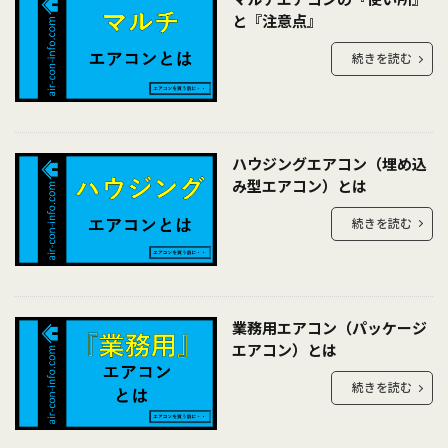
と『注意点』
家庭用エアコン、ルームエアコン、エアコン品番、エアコンの
型番、エアコン型番の数字
続きを読む
家庭用エアコンのメンテナンス
家庭用マルチエアコン、室内機複数、室外機一台、エアコンの
選び方、
寒冷地用エアコン、塩害用エアコン、
店舗エアコン
ハウジングエアコン（埋め込
み型エアコン）とは
エアコン配管埋め込み、エアコン配管隠蔽
引越しに伴うエアコンの移設
続きを読む
接客態度、接客、エアコン講習
最大配管長、エアコンガスチャージ、
最新エアコン機能
業務用エアコン、パッケージエアコン、天カセエアコン、業務
業務用エアコン（パッケージ
用エアコンと家庭用エアコン、業務用エアコン
エアコン）とは
業務用エアコン種類、オフィスエアコン、事務所エアコン、
真空引き、真空ポンプ、真空ゲージ、エアパージ、
続きを読む
空調業者様向け
賃貸エアコン設置
配管穴、エアコン配管穴貫通、エアコン配管穴、ドリル、コ