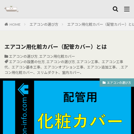
キーワード
HOME
エアコンの選び方
エアコン用化粧カバー（配管カバー）と
カテゴリー
エアコン用化粧カバー（配管カバー）とは
タグ
エアコンの選び方
,
エアコン用化粧カバー
エアコンの設置の仕方
,
エアコンの選び方
,
エアコン工事、エアコン工事
お掃除エアコン、お掃除エアコンメンテナンス、
代、エアコン基本工事、エアコンオプション工事、エアコン追加工事、
,
エア
コン用化粧カバー、スリムダクト、室内カバー、
工事日、工事日の準備、エアコン業者
ドレン断熱
ハウジングエアコン、埋め込みエアコン、室内機見た目、室内
エアコンの選び方
機埋め込み
フレア加工、フレアツール、配管切断、配管接続、リーマー、
フレア加工、真空引き
加湿機能エアコン
室内機大きさ、室内機寸法、エアコン設置できない
室外機異音、室外機の傾き
室外機設置
室外機設置できない、室外機送風